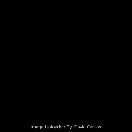
Confederación Española de Fotografía
Proyectos
Dibujalia
Dibujartis
DocentesCLM
Docentum
Glinx
© 2026 David Cantos
Política de Privacidad
Cookies
Condiciones de Uso
Image Uploaded By:
David Cantos