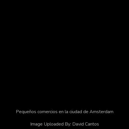
Confederación Española de Fotografía
Proyectos
Dibujalia
Dibujartis
DocentesCLM
Docentum
Glinx
© 2026 David Cantos
Política de Privacidad
Cookies
Condiciones de Uso
Pequeños comercios en la ciudad de Amsterdam